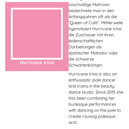
collaborations and projects
with dancers of traditional
dance forms, classical
elements are integrated and
a mutual exchange
Yara Mar
promoted. Her own style is
characterized by
authenticity, strong,
emotional and physical
expression as well as
sensual aesthetics.
Kaya Anouk Zakrzewska is
a German-American
dancer, actress and author
based in Berlin.
Kaya grew up and was