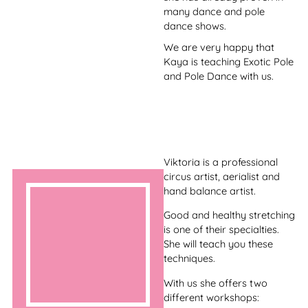
course trainer for all levels
and speaks German, English
and Hebrew.
Meike entdeckte ihre
Leidenschaft für Pole Dance
als sie 2012 nach Berlin zog.
Seit dem war sie eigentlich
nur durch die Geburt ihrer
Tochter kurz von der Stange
zu kriegen. Von diesem
schönen Ereignis inspiriert
und auf der Suche nach der
eigenen Weiblichkeit kam
sie zum Schönheitstanz
Studio und lernte dass man
Pole Dance und Burlesque
zu “Polesque” verbinden