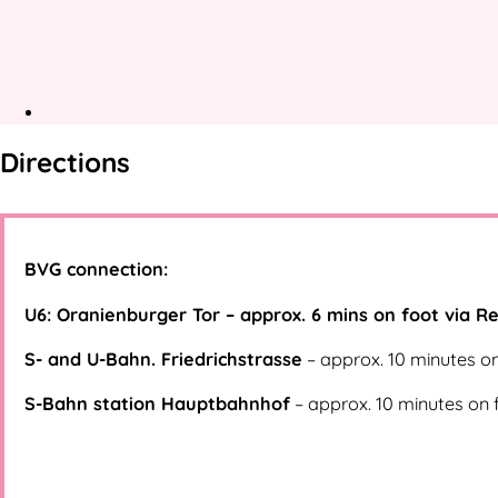
Becky’s warm and open-
minded nature, combined
with great empathy, is what
qualifies her as a pole
dance teacher.
Since 2010 Becky has
successfully completed
training in the
Schönheitstanz studio from
beginner to professional
level and attended special
workshops with guest
trainers. Already in the first
year she supported us with
her appearance on the pole
in the Bassy Club for the
2nd anniversary of the
Becky*
studio. In the following year