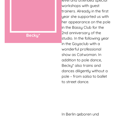
from beginner to
professional level and
continued her education in
many workshops with guest
trainers. She has already
gained teaching experience
in the areas of acting
classes, personal training
and voice training/breath
training. Elisabeth has been
working for years as an
actress for stage and
television and discovered
Elisabeth
her passion for pole
dancing in 2017.
Since 2018 she has been
passionately adding to our
trainer team and taking on
administrative tasks for the
Schönheitstanz Studio.