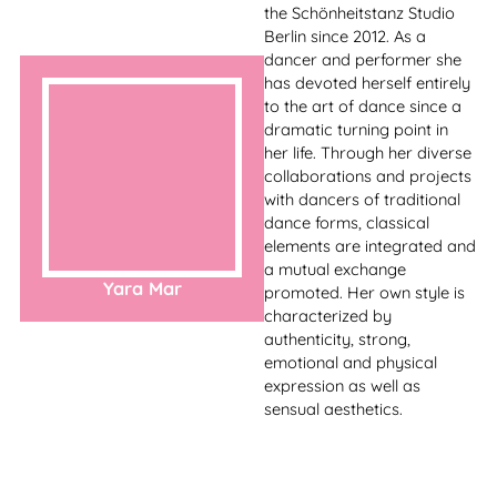
Garon unterrichtet Pole
Dance bereits seit 8 Jahren.
Er ist ein hochqualifizierter,
erfahrener Personal Fitness-
Trainer und unterrichtet
Pole Dance und Calisthenics
Training. Seit 2019
unterrichtet er für das
Schönheitstanz Studio und
hat an vielen Pole Dance
Wettbewerben in Südafrika
teilgenommen und viele
Preise in den Kategorien
Einzel- und Doppelleistung
Garon
gewonnen. Garon erhielt
auch eine
Ehrenmitgliedschaft in der
“Dance Master’s Association
of South Africa“.