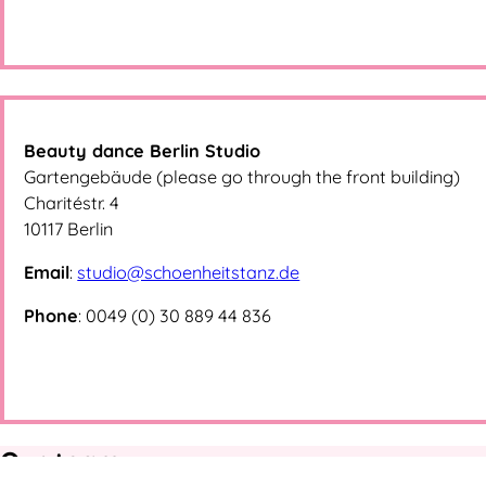
in the Goyaclub with a
wonderful professional
show as Catwoman. In
addition to pole dance,
Becky* also trains and
dances diligently without a
pole – from salsa to ballet
to street dance.
In Berlin geboren und
aufgewachsen verlor sie ihr
Herz schon sehr zeitig an
den Tanz.
Beim Turniertanz errang sie
zahlreiche Erfolge auf
landesweiten
Wettbewerben.