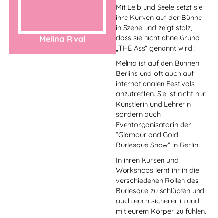
don’t think you can be one,
help you make great
Gem
friends, and look at who you
are in a completely different
way – all the amazing things
that pole did for her.
Because from the shy girl
who always wanted to hide
in the background, came a
pole butterfly spreading her
sparkly wings – to share
pole with you!
Out of a long-standing
passion for the performing
arts and an ever-increasing
need to make the
storytelling of things