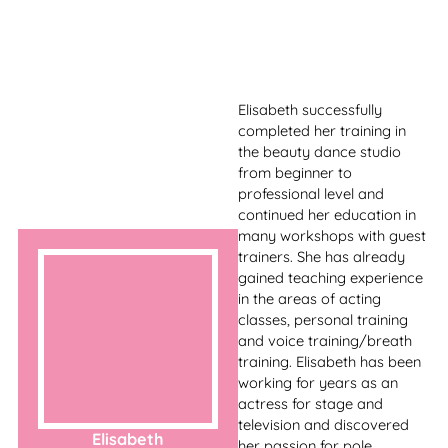
experiential through design,
staging became for me the
happy medium between
aesthetics and function,
emotion and
communication.
Burlesque is such a creative
art form, the dancing, the
acting and lastly but not
leastly: THE COSTUMES!
In Crafting Burlesque
Marta Karta
costume making workshop
Marta Karta will show you
how you can craft your own
costume pieces. Every
workshop we learn new
techniques and create
unique designs: nipple
pasties, bras, showgirl
panties, headpieces, masks.