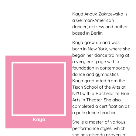
Alex is from Israel and
started rhythmic
gymnastics as a child. She
studied Contemporary
Dance in Tel Aviv and has 8
years of experience as a
pole dance and
choreography teacher. In
addition, the warm-hearted
Alex did an intensive yoga
instructor training in India.
She describes Pole Dance
as her great love, as it gives
her the opportunity to
express herself freely. Her
Alex
specialties are Exotic and
Lyrical Pole Dance classes.
Furthermore Alex is a
trained beauty dance basic