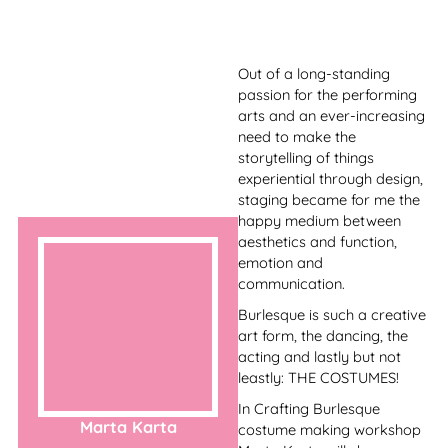
and still does so with great
joy and passion.
Sie hat nicht nur an vielen
Wettbewerben
teilgenommen, wie zum
Beispiel dem A “rnold
Classic in Brasilien und der
IPSF” (International Pole
Sports Federation), der
Heimat der World Pole &
Aerial Championships
(WPSC), sondern erhielt
auch eine
Ehrenmitgliedschaft in der
Dance Master’s Association
of South Africa.
Janine Lehmann
In Südafrika besaß Janine
ihr eigenes Pole-Dance-
Studio und veranstaltete
das jährliche “Annual
Variety Showcase”, das alle