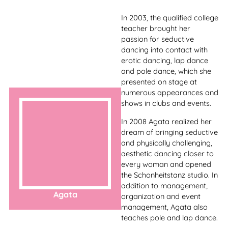
Inzwischen hat sie ihre
Berufung im Burlesque
gefunden und steht seit
Januar 2023 auf der Bühne.
Sie entwickelt immer neue,
unverwechselbare
Showideen.
Einzigartig, aufregend,
leidenschaftlich, sinnlich,
originell und manchmal
verrückt – ihre Auftritte
haben alles!
Mit Leib und Seele setzt sie
ihre Kurven auf der Bühne
in Szene und zeigt stolz,
dass sie nicht ohne Grund
Melina Rival
„THE Ass“ genannt wird !
Melina ist auf den Bühnen
Berlins und oft auch auf