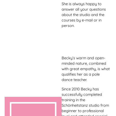
internationalen Festivals
anzutreffen. Sie ist nicht nur
Künstlerin und Lehrerin
sondern auch
Eventorganisatorin der
“Glamour and Gold
Burlesque Show” in Berlin.
In ihren Kursen und
Workshops lernt ihr in die
verschiedenen Rollen des
Burlesque zu schlüpfen und
auch euch sicherer in und
mit eurem Körper zu fühlen.
Elisabeth successfully
completed her training in
the beauty dance studio