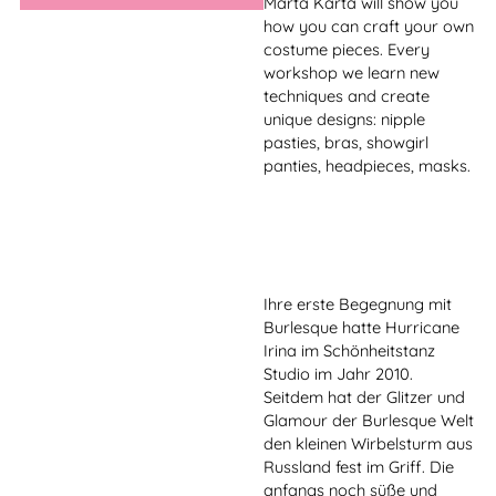
Tanzdisziplinen wie Pole
Dance, Arial Hoop, Arial Silk
beinhaltete.
And since 2016 Janine
teaches now for the
Schönheitstanz Studio.
Yara Mar has been working
as a pole dance teacher at
the Schönheitstanz Studio
Berlin since 2012. As a
dancer and performer she
has devoted herself entirely
to the art of dance since a
dramatic turning point in
her life. Through her diverse