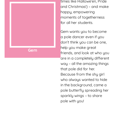
Darbietungen als
spanischer Matador oder
die schwarze
Hurricane Irina
Schwanenkönigin.
Hurricane Irina is also an
enthusiastic pole dancer
and trains in the beauty
dance studio. Since 2015 she
has been combining her
burlesque performances
with dancing on the pole to
create rousing polesque
acts.
Janine has been teaching
Trapeze Yoga, Pole Dance
and Arial Hoop for 11 years,