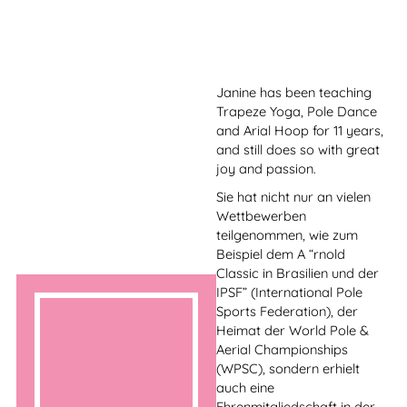
born in New York, where she
began her dance training at
a very early age with a
foundation in contemporary
dance and gymnastics.
Kaya graduated from the
Tisch School of the Arts at
NYU with a Bachelor of Fine
Arts in Theater. She also
completed a certification as
a pole dance teacher.
Kaya
She is a master of various
performance styles, which
she has already proven in
many dance and pole
dance shows.
We are very happy that
Kaya is teaching Exotic Pole
and Pole Dance with us.