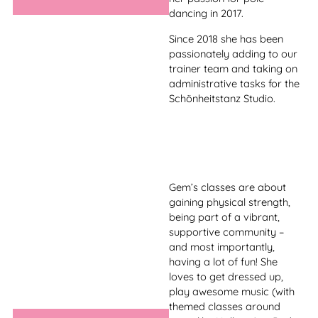
Ihre erste Begegnung mit
Burlesque hatte Hurricane
Irina im Schönheitstanz
Studio im Jahr 2010.
Seitdem hat der Glitzer und
Glamour der Burlesque Welt
den kleinen Wirbelsturm aus
Russland fest im Griff. Die
anfangs noch süße und
unschuldige Matrosin
bezeichnete man in den
Anfangsjahren oft als die
“Queen of Cute”. Mittlerweile
hypnotisiert Hurricane Irina
die Zuschauer mit ihren
leidenschaftlichen