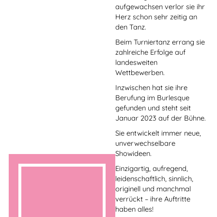
Gem’s classes are about
gaining physical strength,
being part of a vibrant,
supportive community –
and most importantly,
having a lot of fun! She
loves to get dressed up,
play awesome music (with
themed classes around
times like Hallowe’en, Pride
and Christmas!) – and make
happy, empowering
moments of togetherness
for all her students.
Gem wants you to become
a pole dancer even if you