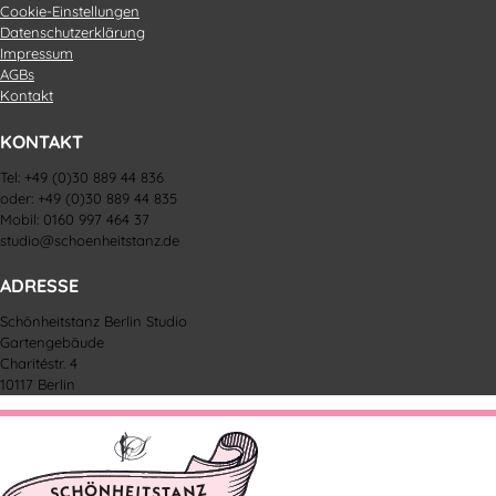
Cookie-Einstellungen
Datenschutzerklärung
Impressum
AGBs
Kontakt
KONTAKT
Tel: +49 (0)30 889 44 836
oder: +49 (0)30 889 44 835
Mobil: 0160 997 464 37
studio@schoenheitstanz.de
ADRESSE
Schönheitstanz Berlin Studio
Gartengebäude
Charitéstr. 4
10117 Berlin