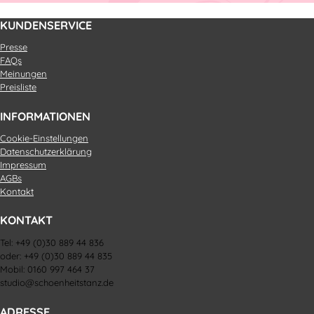
KUNDENSERVICE
Presse
FAQs
Meinungen
Preisliste
INFORMATIONEN
Cookie-Einstellungen
Datenschutzerklärung
Impressum
AGBs
Kontakt
KONTAKT
Tel: +49 (0)30 889 44 836
oder: +49 (0)30 889 44 835
Mobil: 0160 997 464 37
studio@schoenheitstanz.de
ADRESSE